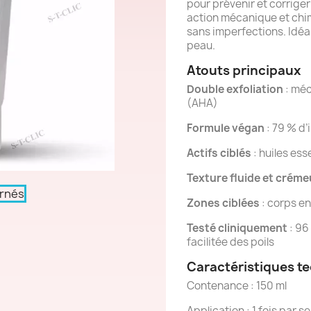
pour prévenir et corriger
action mécanique et chimi
sans imperfections. Idéa
peau.
Atouts principaux
Double exfoliation
: méc
(AHA)
Formule végan
: 79 % d’
Actifs ciblés
: huiles ess
Texture fluide et crém
Zones ciblées
: corps en
Testé cliniquement
: 96
facilitée des poils
Caractéristiques t
Contenance : 150 ml
Application : 1 fois par