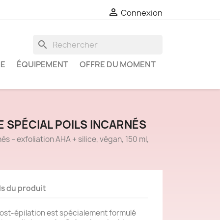

Connexion
search
IE
ÉQUIPEMENT
OFFRE DU MOMENT
SPÉCIAL POILS INCARNÉS
 – exfoliation AHA + silice, végan, 150 ml,
ls du produit
post-épilation est spécialement formulé