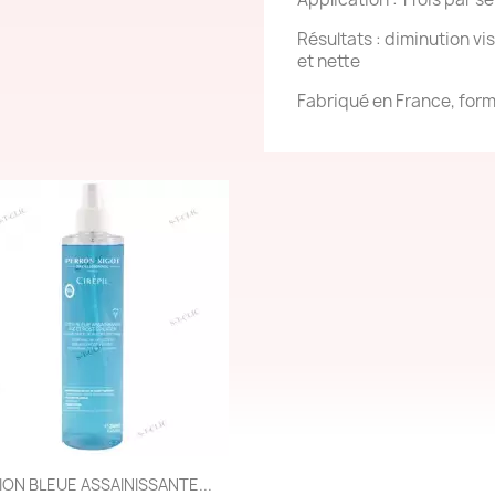
Résultats : diminution vi
et nette
Fabriqué en France, form
Aperçu rapide

ION BLEUE ASSAINISSANTE...