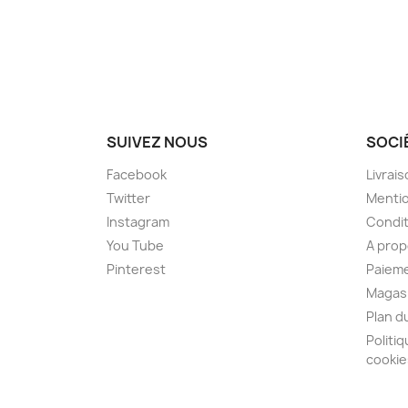
SUIVEZ NOUS
SOCI
Facebook
Livrai
Twitter
Mentio
Instagram
Condit
You Tube
A prop
Pinterest
Paieme
Magas
Plan d
Politiq
cookie