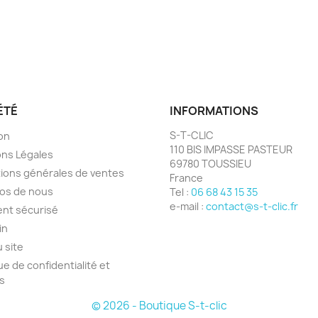
ÉTÉ
INFORMATIONS
S-T-CLIC
son
110 BIS IMPASSE PASTEUR
ns Légales
69780 TOUSSIEU
ions générales de ventes
France
os de nous
Tel :
06 68 43 15 35
e-mail :
contact@s-t-clic.fr
nt sécurisé
in
u site
ue de confidentialité et
s
© 2026 - Boutique S-t-clic