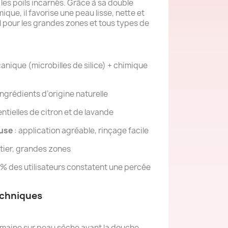
 les poils incarnés. Grâce à sa double
que, il favorise une peau lisse, nette et
l pour les grandes zones et tous types de
anique (microbilles de silice) + chimique
ingrédients d’origine naturelle
entielles de citron et de lavande
euse
: application agréable, rinçage facile
tier, grandes zones
 % des utilisateurs constatent une percée
echniques
 semaine sur peau sèche avant la douche