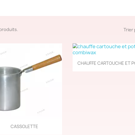
4 produits.
Trier 
Aperçu rapide

CHAUFFE CARTOUCHE ET PO
Aperçu rapide

CASSOLETTE