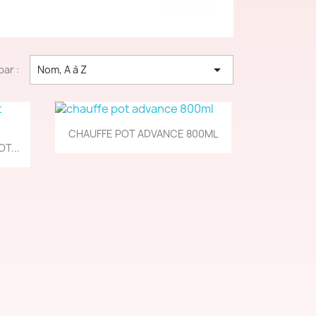

par :
Nom, A à Z
Aperçu rapide

CHAUFFE POT ADVANCE 800ML
T...