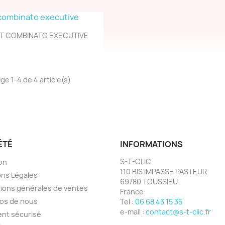
Aperçu rapide

IT COMBINATO EXECUTIVE
ge 1-4 de 4 article(s)
ÉTÉ
INFORMATIONS
S-T-CLIC
son
110 BIS IMPASSE PASTEUR
ns Légales
69780 TOUSSIEU
ions générales de ventes
France
os de nous
Tel :
06 68 43 15 35
e-mail :
contact@s-t-clic.fr
nt sécurisé