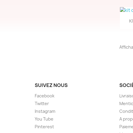
K
Afficha
SUIVEZ NOUS
SOCI
Facebook
Livrai
Twitter
Mentio
Instagram
Condit
You Tube
A prop
Pinterest
Paieme