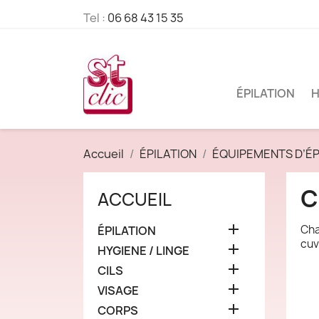
Tel :
06 68 43 15 35
ÉPILATION
H
Accueil
ÉPILATION
ÉQUIPEMENTS D’ÉP
C
ACCUEIL

Cha
ÉPILATION
cuv

HYGIENE / LINGE

CILS

VISAGE

CORPS