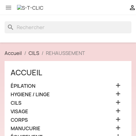


search
Accueil
CILS
REHAUSSEMENT
ACCUEIL

ÉPILATION

HYGIENE / LINGE

CILS

VISAGE

CORPS

MANUCURIE