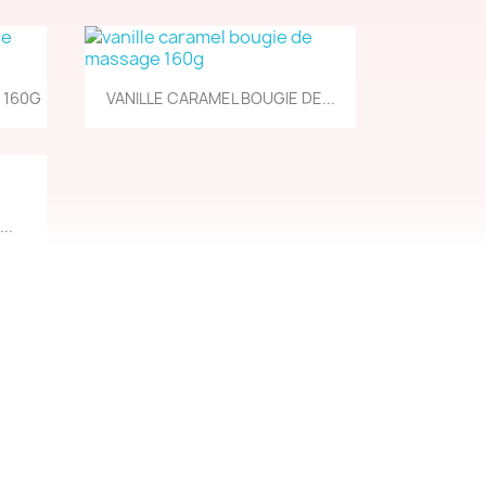
Aperçu rapide

 160G
VANILLE CARAMEL BOUGIE DE...
..