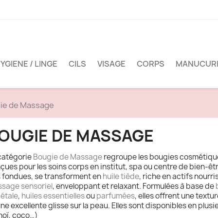
YGIENE / LINGE
CILS
VISAGE
CORPS
MANUCUR
ie de Massage
OUGIE DE MASSAGE
catégorie
Bougie de Massage
regroupe les bougies cosmétique
çues pour les soins corps en institut, spa ou centre de bien-êt
s fondues, se transforment en
huile tiède
, riche en actifs nourr
sage sensoriel
, enveloppant et relaxant. Formulées à base de
étale
,
huiles essentielles
ou
parfumées
, elles offrent une text
une excellente glisse sur la peau. Elles sont disponibles en plusi
oï, coco…)