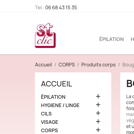
Tel :
06 68 43 15 35
ÉPILATION
H
Accueil
CORPS
Produits corps
Boug
B
ACCUEIL

La 
ÉPILATION
con

HYGIENE / LINGE
foi

CILS
mas
vég

VISAGE
et 

CORPS
mon