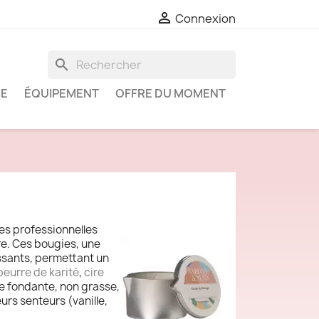

Connexion
search
IE
ÉQUIPEMENT
OFFRE DU MOMENT
s professionnelles
re. Ces bougies, une
issants, permettant un
beurre de karité
,
cire
ure fondante, non grasse,
eurs senteurs (vanille,