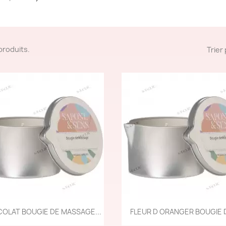
8 produits.
Trier 
Aperçu rapide
Aperçu rapide


OLAT BOUGIE DE MASSAGE...
FLEUR D ORANGER BOUGIE D