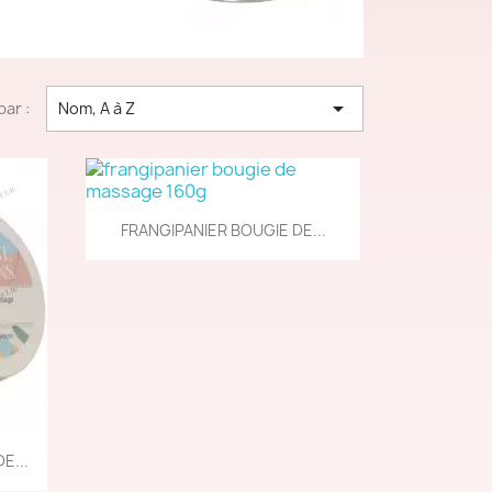

par :
Nom, A à Z
Aperçu rapide

FRANGIPANIER BOUGIE DE...
E...