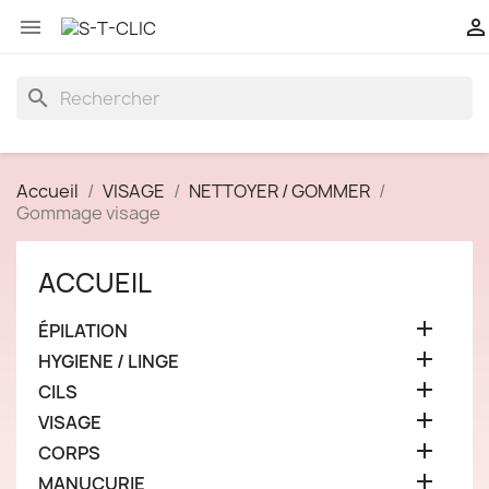


search
Accueil
VISAGE
NETTOYER / GOMMER
Gommage visage
ACCUEIL

ÉPILATION

HYGIENE / LINGE

CILS

VISAGE

CORPS

MANUCURIE