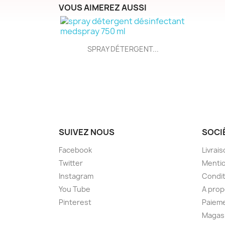
VOUS AIMEREZ AUSSI
Aperçu rapide

SPRAY DÉTERGENT...
SUIVEZ NOUS
SOCI
Facebook
Livrai
Twitter
Mentio
Instagram
Condit
You Tube
A prop
Pinterest
Paieme
Magas