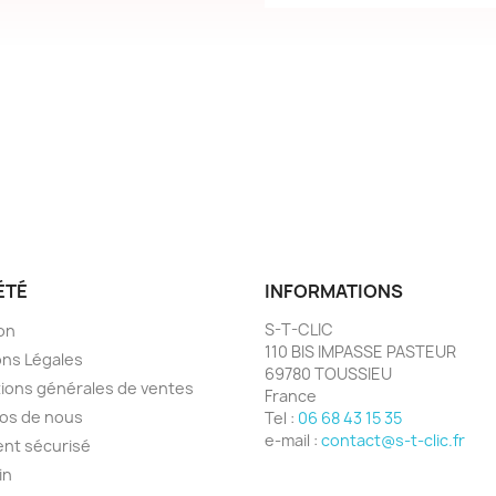
ÉTÉ
INFORMATIONS
S-T-CLIC
son
110 BIS IMPASSE PASTEUR
ns Légales
69780 TOUSSIEU
ions générales de ventes
France
os de nous
Tel :
06 68 43 15 35
e-mail :
contact@s-t-clic.fr
nt sécurisé
in