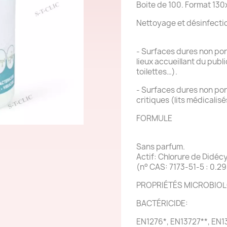
Boite de 100. Format 1
Nettoyage et désinfecti
- Surfaces dures non pore
lieux accueillant du publ
toilettes…).
- Surfaces dures non po
critiques (lits médicalis
FORMULE
Sans parfum.
Actif: Chlorure de Didé
(n° CAS: 7173-51-5 : 0.29
PROPRIÉTÉS MICROBIOL
BACTÉRICIDE:
EN1276*, EN13727**, EN1