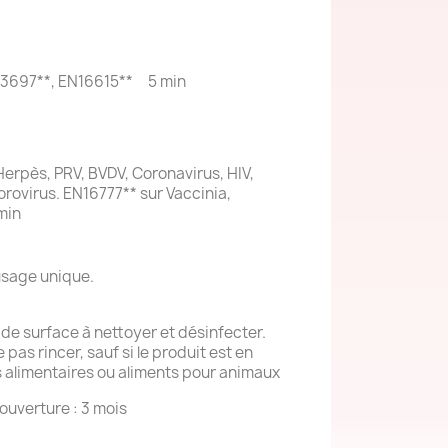
13697**, EN16615** 5 min
Herpès, PRV, BVDV, Coronavirus, HIV,
orovirus. EN16777** sur Vaccinia,
min
 usage unique.
 de surface à nettoyer et désinfecter.
 pas rincer, sauf si le produit est en
 alimentaires ou aliments pour animaux
 ouverture : 3 mois