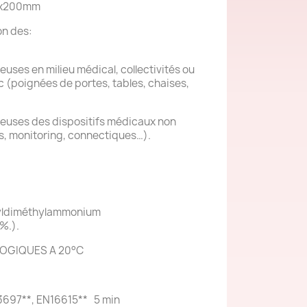
30x200mm
on des:
uses en milieu médical, collectivités ou
ic (poignées de portes, tables, chaises,
reuses des dispositifs médicaux non
és, monitoring, connectiques…).
cyldiméthylammonium
%.).
OGIQUES A 20°C
3697**, EN16615** 5 min