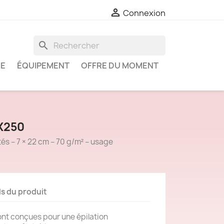

Connexion
search
IE
ÉQUIPEMENT
OFFRE DU MOMENT
X250
és – 7 × 22 cm – 70 g/m² – usage
ls du produit
ont conçues pour une épilation