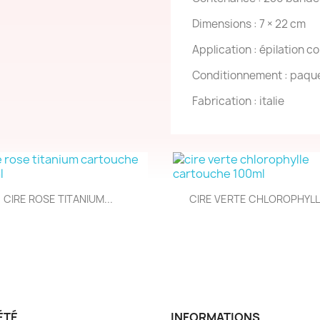
Dimensions : 7 × 22 cm
Application : épilation c
Conditionnement : paqu
Fabrication : italie
Aperçu rapide
Aperçu rapide


CIRE ROSE TITANIUM...
CIRE VERTE CHLOROPHYLLE
ÉTÉ
INFORMATIONS