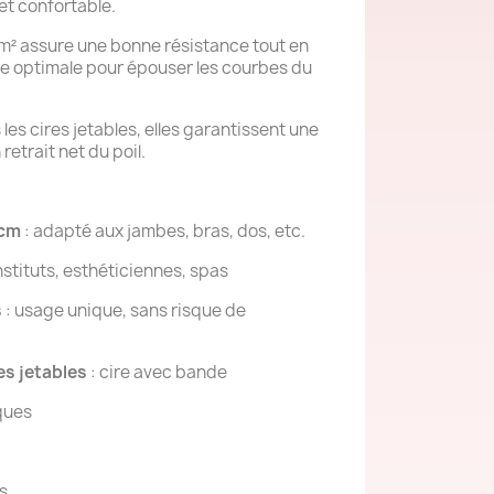
et confortable.
² assure une bonne résistance tout en
e optimale pour épouser les courbes du
es cires jetables, elles garantissent une
retrait net du poil.
 cm
: adapté aux jambes, bras, dos, etc.
nstituts, esthéticiennes, spas
s
: usage unique, sans risque de
es jetables
: cire avec bande
ques
s