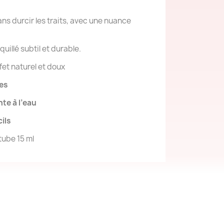
sans durcir les traits, avec une nuance
uillé subtil et durable.
ffet naturel et doux
es
te à l’eau
ils
tube 15 ml