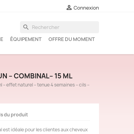

Connexion
search
IE
ÉQUIPEMENT
OFFRE DU MOMENT
UN – COMBINAL– 15 ML
 – effet naturel – tenue 4 semaines – cils –
ls du produit
 est idéale pour les clientes aux cheveux