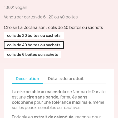
100% vegan
Vendu par carton de 6 , 20 ou 40 boites
Choisir La Déclinaison : colis de 40 boites ou sachets
colis de 20 boites ou sachets
colis de 40 boites ou sachets
colis de 6 boites ou sachets
Description
Détails du produit
La
cire pelable au calendula
de Norma de Durville
est une
cire sans bande
, formulée
sans
colophane
pour une
tolérance maximale
, même
sur les peaux
sensibles ou réactives.
Enrichie en
extrait de calendula
, reconnu pour