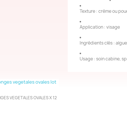
Texture : crème ou poud
Application : visage
Ingrédients clés : algu
Usage : soin cabine, sp
Aperçu rapide

GES VEGETALES OVALES X 12