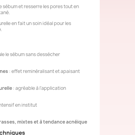
 de sébum et resserre les pores tout en
tané.
relle en fait un soin idéal pour les
.
ule le sébum sans dessécher
ines
: effet reminéralisant et apaisant
urelle
: agréable à l’application
ntensif en institut
rasses, mixtes et à tendance acnéique
echniques