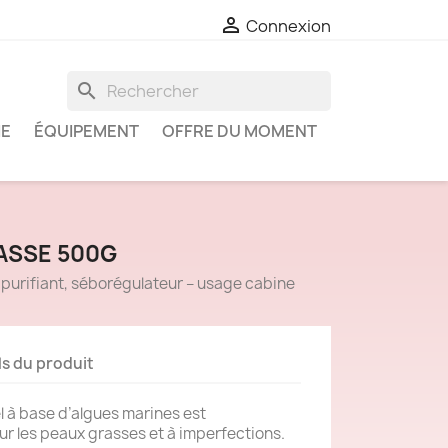

Connexion
search
IE
ÉQUIPEMENT
OFFRE DU MOMENT
ASSE 500G
purifiant, séborégulateur – usage cabine
ls du produit
 à base d’algues marines est
r les peaux grasses et à imperfections.