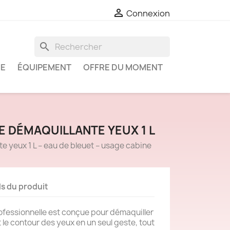

Connexion
search
IE
ÉQUIPEMENT
OFFRE DU MOMENT
E DÉMAQUILLANTE YEUX 1 L
te yeux 1 L – eau de bleuet – usage cabine
ls du produit
rofessionnelle est conçue pour démaquiller
 le contour des yeux en un seul geste, tout