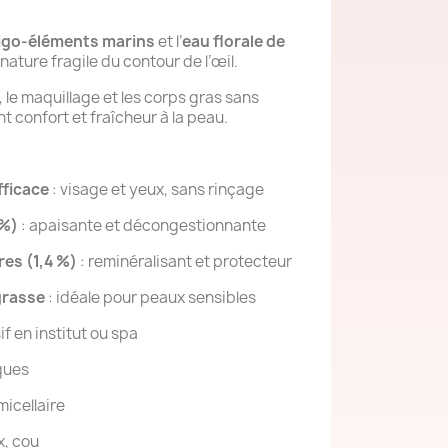
igo-éléments marins
et l’
eau florale de
nature fragile du contour de l’œil.
, le maquillage et les corps gras sans
t confort et fraîcheur à la peau.
fficace
: visage et yeux, sans rinçage
 %)
: apaisante et décongestionnante
res (1,4 %)
: reminéralisant et protecteur
grasse
: idéale pour peaux sensibles
if en institut ou spa
ques
micellaire
x, cou