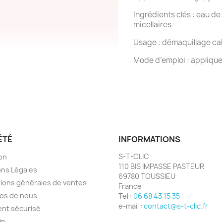
Ingrédients clés : eau de 
micellaires
Usage : démaquillage ca
Mode d’emploi : applique
ÉTÉ
INFORMATIONS
S-T-CLIC
son
110 BIS IMPASSE PASTEUR
ns Légales
69780 TOUSSIEU
ions générales de ventes
France
os de nous
Tel :
06 68 43 15 35
e-mail :
contact@s-t-clic.fr
nt sécurisé
in