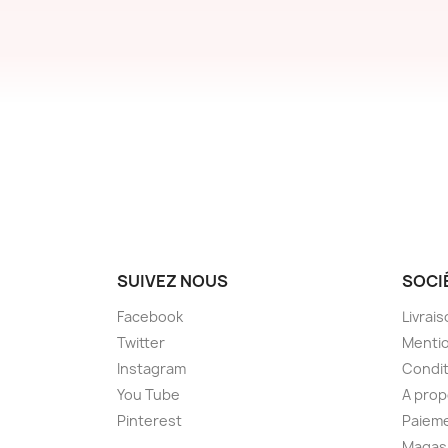
SUIVEZ NOUS
SOCI
Facebook
Livrai
Twitter
Mentio
Instagram
Condit
You Tube
A prop
Pinterest
Paieme
Magas