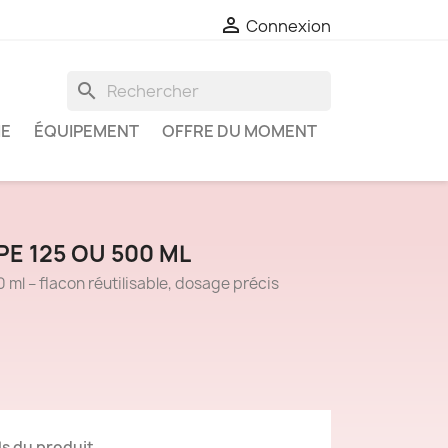

Connexion
search
IE
ÉQUIPEMENT
OFFRE DU MOMENT
E 125 OU 500 ML
ml – flacon réutilisable, dosage précis
ls du produit