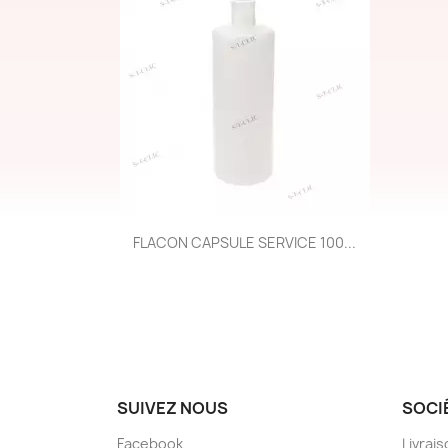
Aperçu rapide

FLACON CAPSULE SERVICE 100...
SUIVEZ NOUS
SOCI
Facebook
Livrai