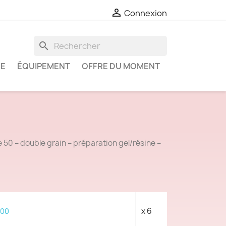

Connexion
search
IE
ÉQUIPEMENT
OFFRE DU MOMENT
e 50 – double grain – préparation gel/résine –
x 6
100