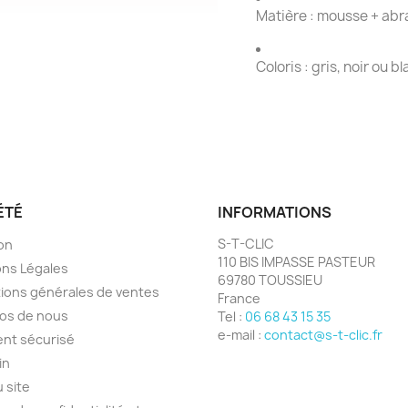
Matière : mousse + abr
Coloris : gris, noir ou b
ÉTÉ
INFORMATIONS
S-T-CLIC
son
110 BIS IMPASSE PASTEUR
ns Légales
69780 TOUSSIEU
ions générales de ventes
France
os de nous
Tel :
06 68 43 15 35
e-mail :
contact@s-t-clic.fr
nt sécurisé
in
u site