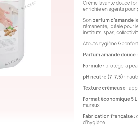
Crème lavante douce for
enrichie en agents pour
Son
parfum d’amande
l
rémanente, idéale pour l
instituts, spas, collectivi
Atouts hygiène & confor
Parfum amande douce
:
Formule
: protège la pea
pH neutre (7–7,5)
: haut
Texture crémeuse
: app
Format économique 5 L
muraux
Fabrication française
: 
d’hygiène