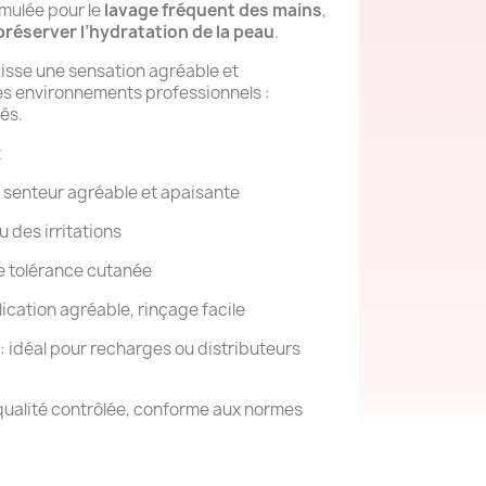
mulée pour le
lavage fréquent des mains
,
préserver l’hydratation de la peau
.
aisse une sensation agréable et
es environnements professionnels :
tés.
t
 senteur agréable et apaisante
u des irritations
e tolérance cutanée
lication agréable, rinçage facile
: idéal pour recharges ou distributeurs
qualité contrôlée, conforme aux normes