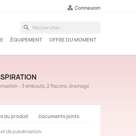

Connexion
search
IE
ÉQUIPEMENT
OFFRE DU MOMENT
ASPIRATION
érisation – 3 embouts, 2 flacons, drainage
ls du produit
Documents joints
et de pulvérisation