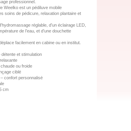
usage professionnel.
e Weelko est un pédiluve mobile
s soins de pédicure, relaxation plantaire et
 d’hydromassage réglable, d’un éclairage LED,
empérature de l’eau, et d’une douchette
 déplace facilement en cabine ou en institut.
étente et stimulation
relaxante
 chaude ou froide
nçage ciblé
t – confort personnalisé
ale
,5 cm