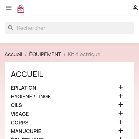


search
Accueil
ÉQUIPEMENT
Kit électrique
ACCUEIL

ÉPILATION

HYGIENE / LINGE

CILS

VISAGE

CORPS

MANUCURIE