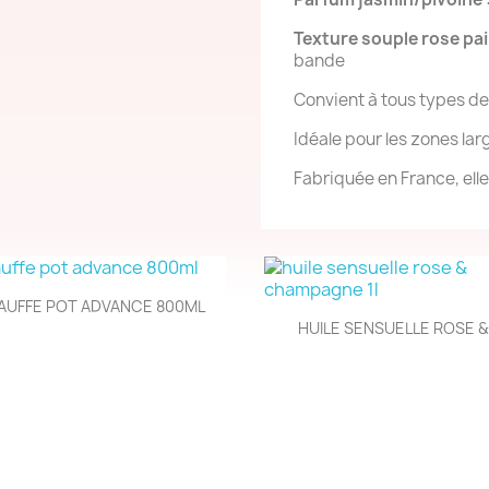
Texture souple rose pail
bande
Convient à tous types de
Idéale pour les zones lar
Fabriquée en France, elle
Aperçu rapide

AUFFE POT ADVANCE 800ML
Aperçu rapide

HUILE SENSUELLE ROSE &.