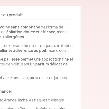
ls du produit
ivoine sans colophane
de Norma de
 une
épilation douce et efficace
, même
ou allergènes
.
s colophane, limite les risques d’irritation
ellente adhérence au poil
, même court.
e pailletée
permet une application fine et
out en diffusant un
parfum délicat de
nt aux
zones larges
comme les jambes,
rmance:
olérance, limite les risques d’allergie
:
ambiance florale et fraîche en cabine