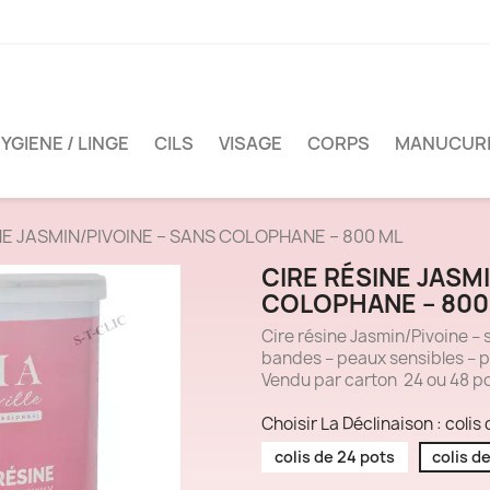
YGIENE / LINGE
CILS
VISAGE
CORPS
MANUCUR
NE JASMIN/PIVOINE – SANS COLOPHANE – 800 ML
CIRE RÉSINE JASM
COLOPHANE – 800
Cire résine Jasmin/Pivoine – 
bandes – peaux sensibles – p
Vendu par carton 24 ou 48 p
Choisir La Déclinaison : colis
colis de 24 pots
colis d