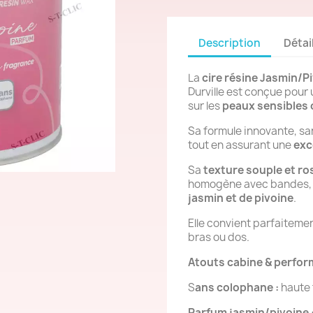
Description
Détai
La
cire résine Jasmin/P
Durville est conçue pour
sur les
peaux sensibles 
Sa formule innovante, san
tout en assurant une
exc
Sa
texture souple et ros
homogène avec bandes, t
jasmin et de pivoine
.
Elle convient parfaiteme
bras ou dos.
Atouts cabine & perfo
S
ans colophane :
haute t
Parfum jasmin/pivoine 