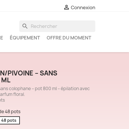

Connexion
search
IE
ÉQUIPEMENT
OFFRE DU MOMENT
IN/PIVOINE – SANS
 ML
sans colophane – pot 800 ml – épilation avec
arfum floral.
ots
 de 48 pots
e 48 pots